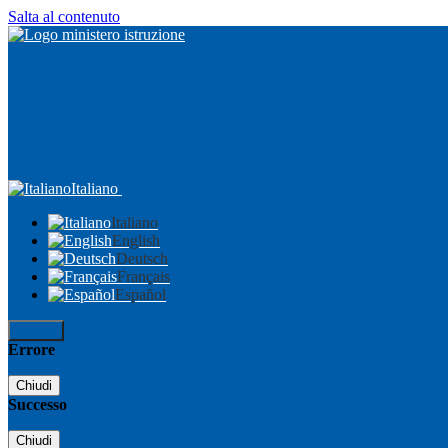
Salta al contenuto
Italiano
Italiano
English
Deutsch
Français
Español
Accedi
Errore
Chiudi
Successo
Chiudi