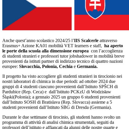
Anche quest’anno scolastico 2024/25 l’
IIS Scalcerle
attraverso
Erasmus+ Azione KA01 mobilità VET learners e staff,
ha aperto
le porte della scuola alla dimensione europea
con l’accoglienza
di studenti stranieri e professori tutor jobshadower in mobilità breve
provenienti da istituti partner di indirizzo tecnico di quattro nazioni
europee:
Slovacchia, Polonia, Cechia
e
Germania.
Il progetto ha visto accogliere gli studenti stranieri in tirocionio nei
nostri laboratori di chimica in due periodi: ad ottobre 2024 due
gruppi di 4 studenti ciascuno provenienti dall’Istituto SPŠCH di
Pardubice (Rep. Ceca) e dall’Istituto PCKzU di Wodzisław
Śląski(Polonia); a gennaio 2025 un gruppo 6 studenti provenienti
dall’Istituto SOSH di Bratislava (Rep. Slovacca) assieme a 5
studenti provenienti dall’Istituto SBG di Dresda (Germania).
Durante le due settimane di tirocinio, gli studenti hanno svolto un
programma di attività di analisi chimica strumentali, seguiti da
professori dell’istituto e affiancati da alunni delle nostre quarte e