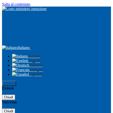
Salta al contenuto
Italiano
Italiano
English
Deutsch
Français
Español
Accedi
Errore
Chiudi
Successo
Chiudi