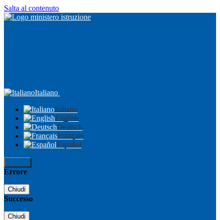
Salta al contenuto
Italiano
Italiano
English
Deutsch
Français
Español
Accedi
Errore
Chiudi
Successo
Chiudi