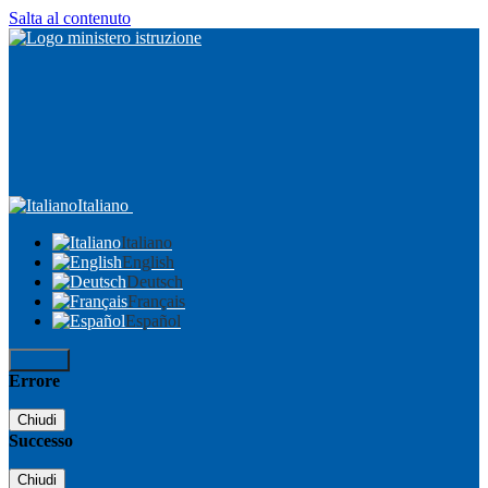
Salta al contenuto
Italiano
Italiano
English
Deutsch
Français
Español
Accedi
Errore
Chiudi
Successo
Chiudi