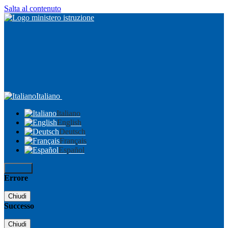
Salta al contenuto
Italiano
Italiano
English
Deutsch
Français
Español
Accedi
Errore
Chiudi
Successo
Chiudi