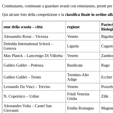
Continuiamo, continuate a guardare avanti con entusiasmo, pronti per
Qui alcune foto della competizione e la
classifica finale in ordine al
Partec
ome della scuola – città
regione
Biolog
Alessandro Rossi – Vicenza
Veneto
Bigolin
Deledda International School –
Liguria
Cugurr
Genova
Max Planck – Lancenigo Di Villorba
Veneto
Zambo
Galileo Galilei – Potenza
Basilicata
Rago
Trentino-Alto
Galileo Galilei – Trento
Eccher
Adige
Leonardo Da Vinci – Treviso
Veneto
Pozzeb
Friuli Venezia
N. Copernico – Udine
Zille
Giulia
Alessandro Volta – Castel San
Emilia Romagna
Magna
Giovanni