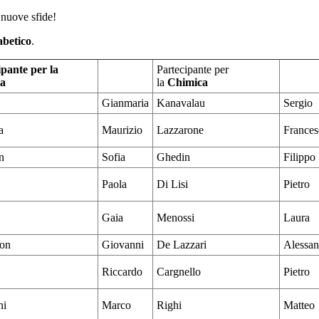
 nuove sfide!
fabetico
.
ipante per la
Partecipante per
ia
la
Chimica
Gianmaria
Kanavalau
Sergio
a
Maurizio
Lazzarone
Frances
n
Sofia
Ghedin
Filippo
Paola
Di Lisi
Pietro
Gaia
Menossi
Laura
on
Giovanni
De Lazzari
Alessan
Riccardo
Cargnello
Pietro
ni
Marco
Righi
Matteo