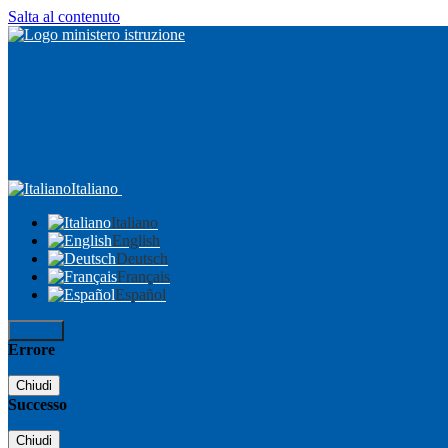
Salta al contenuto
Italiano
Italiano
English
Deutsch
Français
Español
Accedi
Errore
Chiudi
Successo
Chiudi