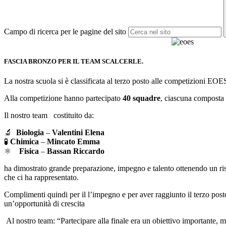
Campo di ricerca per le pagine del sito
FASCIA BRONZO PER IL TEAM SCALCERLE.
La nostra scuola si è classificata al terzo posto alle competizioni EOESi
Alla competizione hanno partecipato
40 squadre
, ciascuna composta d
Il nostro team costituito da:
🔬
Biologia
–
Valentini Elena
🧪
Chimica
–
Mincato Emma
⚛
Fisica
–
Bassan Riccardo
ha dimostrato grande preparazione, impegno e talento ottenendo un risu
che ci ha rappresentato.
Complimenti quindi per il l’impegno e per aver raggiunto il terzo pos
un’opportunità di crescita
Al nostro team: “Partecipare alla finale era un obiettivo importante, ma