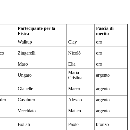
Partecipante per la
Fascia di
Fisica
merito
Walkup
Clay
oro
co
Zingarelli
Nicolò
oro
Maso
Elia
oro
Maria
Ungaro
argento
Cristina
Gianelle
Marco
argento
dro
Casaburo
Alessio
argento
Vecchiato
Matteo
argento
Bollati
Paolo
bronzo