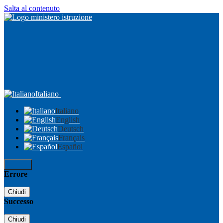
Salta al contenuto
Italiano
Italiano
English
Deutsch
Français
Español
Accedi
Errore
Chiudi
Successo
Chiudi