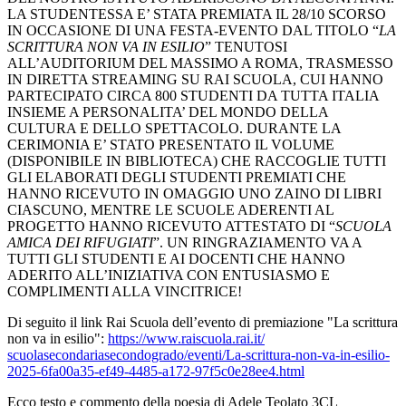
LA STUDENTESSA E’ STATA PREMIATA IL 28/10 SCORSO
IN OCCASIONE DI UNA FESTA-EVENTO DAL TITOLO “
LA
SCRITTURA NON VA IN ESILIO
” TENUTOSI
ALL’AUDITORIUM DEL MASSIMO A ROMA, TRASMESSO
IN DIRETTA STREAMING SU RAI SCUOLA, CUI HANNO
PARTECIPATO CIRCA 800 STUDENTI DA TUTTA ITALIA
INSIEME A PERSONALITA’ DEL MONDO DELLA
CULTURA E DELLO SPETTACOLO. DURANTE LA
CERIMONIA E’ STATO PRESENTATO IL VOLUME
(DISPONIBILE IN BIBLIOTECA) CHE RACCOGLIE TUTTI
GLI ELABORATI DEGLI STUDENTI PREMIATI CHE
HANNO RICEVUTO IN OMAGGIO UNO ZAINO DI LIBRI
CIASCUNO, MENTRE LE SCUOLE ADERENTI AL
PROGETTO HANNO RICEVUTO ATTESTATO DI “
SCUOLA
AMICA DEI RIFUGIATI
”. UN RINGRAZIAMENTO VA A
TUTTI GLI STUDENTI E AI DOCENTI CHE HANNO
ADERITO ALL’INIZIATIVA CON ENTUSIASMO E
COMPLIMENTI ALLA VINCITRICE!
Di seguito il link Rai Scuola dell’evento di premiazione "La scrittura
non va in esilio":
https://www.raiscuola.rai.it/
scuolasecondariasecondogrado/
eventi/La-scrittura-non-va-in-
esilio-
2025-6fa00a35-ef49-
4485-a172-97f5c0e28ee4.html
Ecco testo e commento della poesia di Adele Teolato 3CL