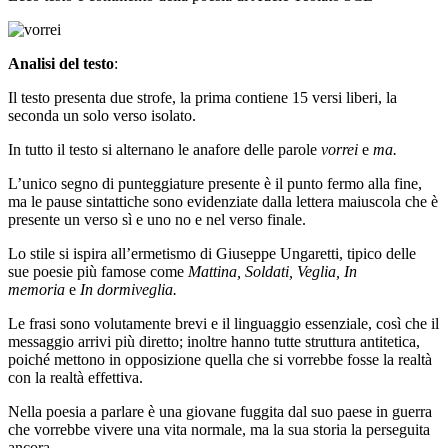
Analisi del testo
:
Il testo presenta due strofe, la prima contiene 15 versi liberi, la
seconda un solo verso isolato.
In tutto il testo si alternano le anafore delle parole
vorrei
e
ma.
L’unico segno di punteggiature presente è il punto fermo alla fine,
ma le pause sintattiche sono evidenziate dalla lettera maiuscola che è
presente un verso sì e uno no e nel verso finale.
Lo stile si ispira all’ermetismo di Giuseppe Ungaretti, tipico delle
sue poesie più famose come
Mattina,
Soldati, Veglia, In
memoria
e
In dormiveglia.
Le frasi sono volutamente brevi e il linguaggio essenziale, così che il
messaggio arrivi più diretto; inoltre hanno tutte struttura antitetica,
poiché mettono in opposizione quella che si vorrebbe fosse la realtà
con la realtà effettiva.
Nella poesia a parlare è una giovane fuggita dal suo paese in guerra
che vorrebbe vivere una vita normale, ma la sua storia la perseguita
ancora.