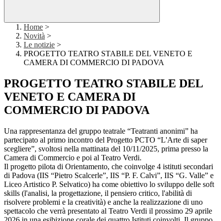
Home
>
Novità
>
Le notizie
>
PROGETTO TEATRO STABILE DEL VENETO E
CAMERA DI COMMERCIO DI PADOVA
PROGETTO TEATRO STABILE DEL
VENETO E CAMERA DI
COMMERCIO DI PADOVA
Una rappresentanza del gruppo teatrale “Teatranti anonimi” ha
partecipato al primo incontro del Progetto PCTO “L'Arte di saper
scegliere”, svoltosi nella mattinata del 10/11/2025, prima presso la
Camera di Commercio e poi al Teatro Verdi.
Il progetto pilota di Orientamento, che coinvolge 4 istituti secondari
di Padova (IIS “Pietro Scalcerle”, IIS “P. F. Calvi”, IIS “G. Valle” e
Liceo Artistico P. Selvatico) ha come obiettivo lo sviluppo delle soft
skills (l'analisi, la progettazione, il pensiero critico, l'abilità di
risolvere problemi e la creatività) e anche la realizzazione di uno
spettacolo che verrà presentato al Teatro Verdi il prossimo 29 aprile
2026 in una esibizione corale dei quattro Istituti coinvolti. Il gruppo