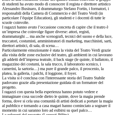
di studenti ha avuto modo di conoscere il regista e direttore artistico
Alessandro Businaro, il drammaturgo Stefano Fortin, i formatori, i
responsabili della Camera di Commercio e del Teatro Verdi (in
particolare l’équipe Education), gli studenti e i docenti di tutte le
scuole coinvolte.
I ragazzi hanno avuto l’occasione concreta di capire che il teatro è
un’impresa che coinvolge figure diverse: attori, registi,
drammaturghi ... ma anche scenografi, tecnici del suono e della luce,
truccatori, costumisti, amministratori di marketing, macchinisti, sarti,
direttori artistici, di sala, di scena…
Particolarmente emozionante è stata la visita del Teatro Verdi grazie
alla visita delle zone esclusive del teatro, gli ambienti in cui lavorano
gli addetti dell’impresa teatrale, il back
stage
(le quinte, il ballatoio, il
magazzino dei costumi, la sala trucco, il laboratorio scenico, i
camerini, la sartoria…) ma pure il grande palco, il proscenio, la
platea, la galleria, i palchi, il loggione, il foyer.
La visita si è conclusa con l'interessante storia del Teatro Stabile
padovano grazie alla presentazione guidata di un formatore del
progetto.
I ragazzi con questa bella esperienza hanno potuto vedere e
immaginare cosa succede dietro le quinte, dove la magia prende
forma, dove si cela una comunità di artisti dedicati a portare la magia
al pubblico e tornando a casa magari hanno cominciato a sognare il
momento in cui saranno loro ad esibirsi su quel palco…
Le referenti del progetto (Lopresti-Pillitu)