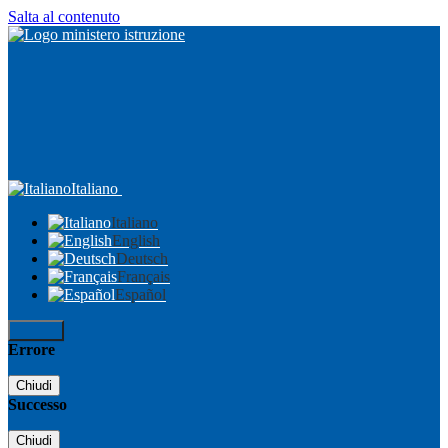
Salta al contenuto
Italiano
Italiano
English
Deutsch
Français
Español
Accedi
Errore
Chiudi
Successo
Chiudi