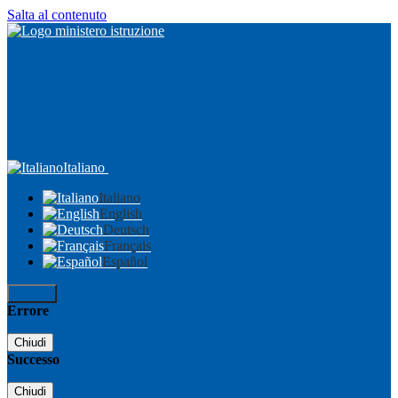
Salta al contenuto
Italiano
Italiano
English
Deutsch
Français
Español
Accedi
Errore
Chiudi
Successo
Chiudi