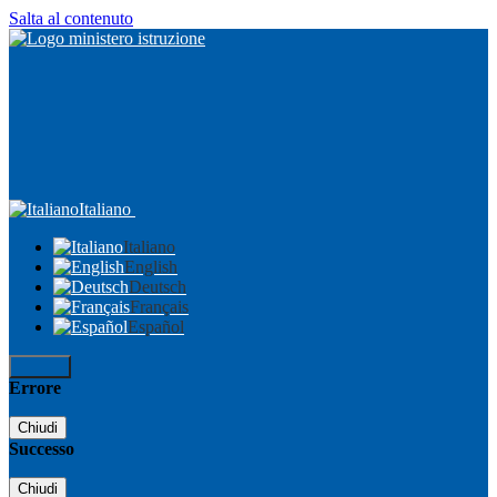
Salta al contenuto
Italiano
Italiano
English
Deutsch
Français
Español
Accedi
Errore
Chiudi
Successo
Chiudi