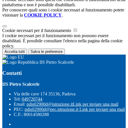
piattaforma e non è possibile disabilitarli.
Per conoscere quali sono i cookie necessari al funzionamento potete
visionare la
COOKIE POLICY
.
Cookie necessari per il funzionamento
I cookie necessari per il funzionamento non possono essere
disabilitati. È possibile consultare l'elenco nella pagina della cookie
policy.
Accetta tutti
Salva le preferenze
IIS Pietro Scalcerle
Contatti
IIS Pietro Scalcerle
Via delle cave 174 35136, Padova
Tel:
049720744
Email:
pdis02900d@istruzione.it
Link per inviare una mail
PEC:
pdis02900d@pec.istruzione.it
Link per inviare una mail
C.F.: 80014580288