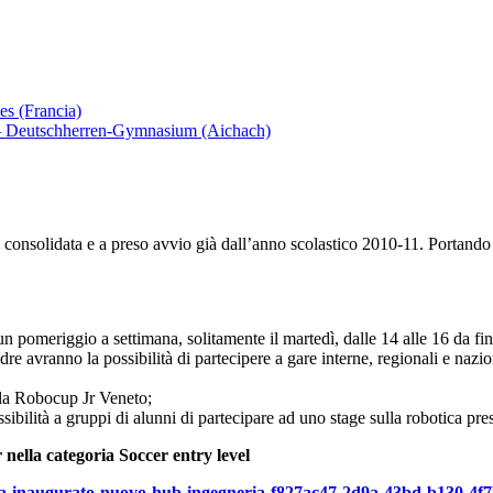
es (Francia)
 – Deutschherren-Gymnasium (Aichach)
ne consolidata e a preso avvio già dall’anno scolastico 2010-11. Portand
 un pomeriggio a settimana, solitamente il martedì, dalle 14 alle 16 da 
e avranno la possibilità di partecipere a gare interne, regionali e nazi
er la Robocup Jr Veneto;
ibilità a gruppi di alunni di partecipare ad uno stage sulla robotica press
nella categoria Soccer entry level
dova-inaugurato-nuovo-hub-ingegneria-f827ac47-2d9a-43bd-b130-4f