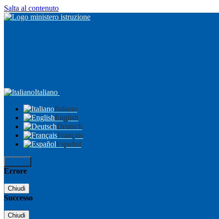
Salta al contenuto
Italiano
Italiano
English
Deutsch
Français
Español
Accedi
Errore
Chiudi
Successo
Chiudi