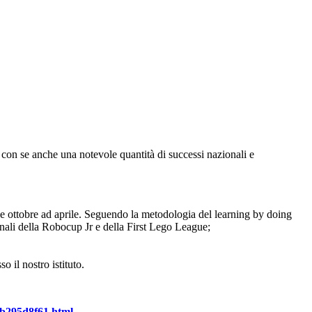
o con se anche una notevole quantità di successi nazionali e
fine ottobre ad aprile. Seguendo la metodologia del learning by doing
onali della Robocup Jr e della First Lego League;
o il nostro istituto.
7b295d8f61.html