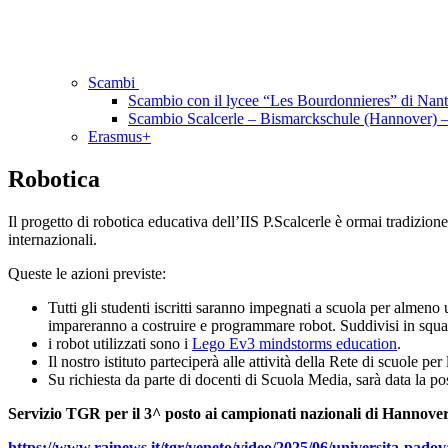
Scambi
Scambio con il lycee “Les Bourdonnieres” di Nant
Scambio Scalcerle – Bismarckschule (Hannover)
Erasmus+
Robotica
Il progetto di robotica educativa dell’IIS P.Scalcerle è ormai tradizio
internazionali.
Queste le azioni previste:
Tutti gli studenti iscritti saranno impegnati a scuola per almeno
impareranno a costruire e programmare robot. Suddivisi in squadr
i robot utilizzati sono i
Lego Ev3 mindstorms education
.
Il nostro istituto parteciperà alle attività della Rete di scuole p
Su richiesta da parte di docenti di Scuola Media, sarà data la poss
Servizio TGR per il 3^ posto ai campionati nazionali di Hannover 
https://www.rainews.it/tgr/veneto/video/2025/06/universita-pa