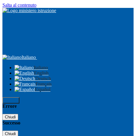
Salta al contenuto
Italiano
Italiano
English
Deutsch
Français
Español
Accedi
Errore
Chiudi
Successo
Chiudi